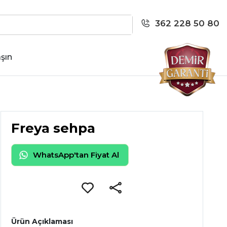
362 228 50 80
şın
Freya sehpa
WhatsApp'tan Fiyat Al
Ürün Açıklaması